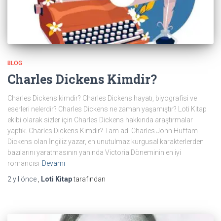
BLOG
Charles Dickens Kimdir?
Charles Dickens kimdir? Charles Dickens hayatı, biyografisi ve
eserleri nelerdir? Charles Dickens ne zaman yaşamıştır? Loti Kitap
ekibi olarak sizler için Charles Dickens hakkında araştırmalar
yaptık. Charles Dickens Kimdir? Tam adı Charles John Huffam
Dickens olan İngiliz yazar, en unutulmaz kurgusal karakterlerden
bazılarını yaratmasının yanında Victoria Döneminin en iyi
romancısı
Devamı
2 yıl
önce
,
Loti Kitap
tarafından