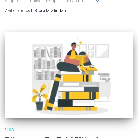
Kitap basım maliyeti hesaplama Kitap basım
Devamı
2 yıl
önce
,
Loti Kitap
tarafından
BLOG