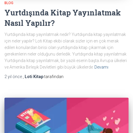
BLOG
Yurtdışında Kitap Yayınlatmak
Nasıl Yapılır?
Yurtdışında kitap yayınlatmak nedir? Yurtdışında kitap yayınlatmak
için neler yapılır? Loti Kitap ekibi olarak sizler için en çok merak
edilen konulardan birisi olan yurtdışında kitap çıkarmak için
gerekenlerin neler olduğunu derledik. Yurtdışında kitap yayınlatmak
Yurtdışında kitap yayınlatmak, bir yazılı eserin başta Avrupa ülkeleri
ve Amerika Birleşik Devletleri gibi büyük ülkelerde
Devamı
2 yıl
önce
,
Loti Kitap
tarafından