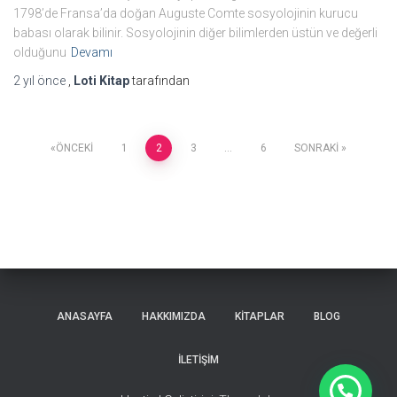
1798’de Fransa’da doğan Auguste Comte sosyolojinin kurucu
babası olarak bilinir. Sosyolojinin diğer bilimlerden üstün ve değerli
olduğunu
Devamı
2 yıl
önce
,
Loti Kitap
tarafından
Yazı
ÖNCEKI
1
2
3
…
6
SONRAKI
sayfalaması
ANASAYFA
HAKKIMIZDA
KİTAPLAR
BLOG
İLETİŞİM