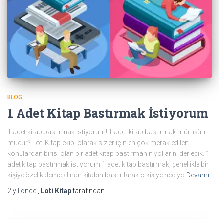
BLOG
1 Adet Kitap Bastırmak İstiyorum
1 adet kitap bastırmak istiyorum! 1 adet kitap bastırmak mümkün
müdür? Loti Kitap ekibi olarak sizler için en çok merak edilen
konulardan birisi olan bir adet kitap bastırmanın yollarını derledik. 1
adet kitap bastırmak istiyorum 1 adet kitap bastırmak, genellikle bir
kişiye özel kaleme alınan kitabın bastırılarak o kişiye hediye
Devamı
2 yıl
önce
,
Loti Kitap
tarafından