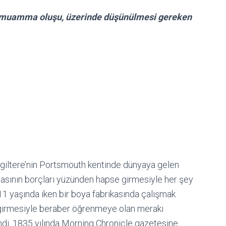
ir muamma oluşu, üzerinde düşünülmesi gereken
ngiltere’nin Portsmouth kentinde dünyaya gelen
abasının borçları yüzünden hapse girmesiyle her şey
 11 yaşında iken bir boya fabrikasında çalışmak
a girmesiyle beraber öğrenmeye olan merakı
di. 1835 yılında Morning Chronicle gazetesine