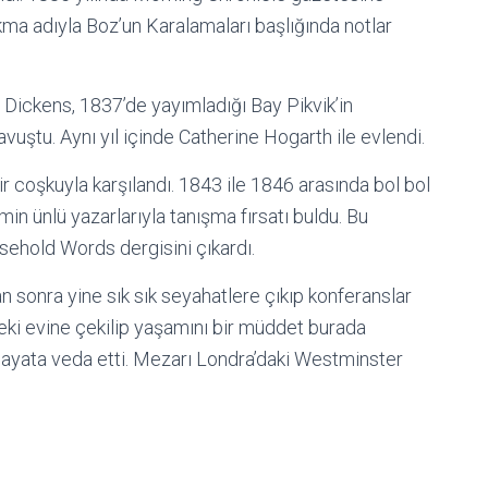
kma adıyla Boz’un Karalamaları başlığında notlar
 Dickens, 1837’de yayımladığı Bay Pikvik’in
avuştu. Aynı yıl içinde Catherine Hogarth ile evlendi.
r coşkuyla karşılandı. 1843 ile 1846 arasında bol bol
 ünlü yazarlarıyla tanışma fırsatı buldu. Bu
ehold Words dergisini çıkardı.
n sonra yine sık sık seyahatlere çıkıp konferanslar
deki evine çekilip yaşamını bir müddet burada
hayata veda etti. Mezarı Londra’daki Westminster