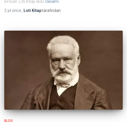
birisidir. Loti Kitap ekibi
Devamı
2 yıl
önce
,
Loti Kitap
tarafından
BLOG