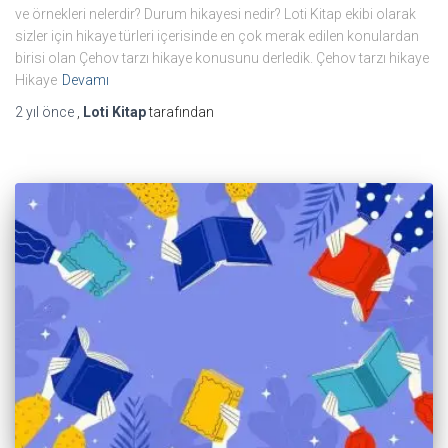
ve örnekleri nelerdir? Durum hikayesi nedir? Loti Kitap ekibi olarak
sizler için hikaye türleri içerisinde en çok merak edilen konulardan
birisi olan Çehov tarzı hikaye konusunu derledik. Çehov tarzı hikaye
Hikaye
Devamı
2 yıl
önce
,
Loti Kitap
tarafından