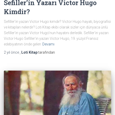
Sefiller’in Yazarı Victor Hugo
Kimdir?
Sefiller’in yazarı Victor Hugo kimdir? Victor Hugo hayatı, biyografisi
ve kitapları nelerdir? Loti Kitap ekibi olarak sizler için dünyaca ünlü
Sefiller’in yazarı Victor Hugo’nun hayatını derledik. Sefiller’in yazarı
Victor Hugo Sefiller’in yazarı Victor Hugo, 19. yüzyıl Fransız
edebiyatının önde gelen
Devamı
2 yıl
önce
,
Loti Kitap
tarafından