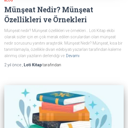
BLOG
Münşeat Nedir? Münşeat
Özellikleri ve Örnekleri
Münşeat nedir? Münşeat özellikleri ve örnekleri… Loti Kitap ekibi
olarak sizler için en çok merak edilen sorulardan olan münşeat
nedir sorusunu yanıtını araştırdık. Münşeat Nedir? Münşeat, kısa bir
tanımlamayla, özellikle divan edebiyatı yazarları tarafından kaleme
alınmış olan yazıların derlendiği ve
Devamı
2 yıl
önce
,
Loti Kitap
tarafından