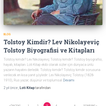
BLOG
Tolstoy Kimdir? Lev Nikolayeviç
Tolstoy Biyografisi ve Kitapları
Tolstoy kimdir? Lev Nikolayeviç Tolstoy kimdir? Tolstoy biyografisi,
hayatı, kitapları. Loti Kitap ekibi olarak sizler için dünyaca ünlü
yazarın hayatını derledik. Tolstoy kimdir? Tolstoy kimdir sorusuna
verilecek en kısa yanıt şöyledir: Lev Nikolayeviç Tolstoy (1828-
1910), Rus yazar, düşünür ve toplumsal
Devamı
2 yıl
önce
,
Loti Kitap
tarafından
ÖNCEKI
1
2
3
4
…
6
SONRAKI