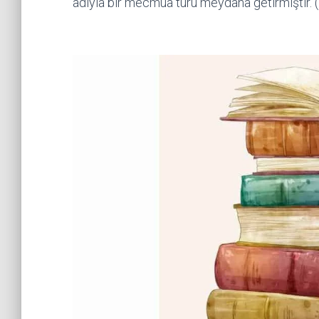
adıyla bir mecmua türü meydana getirmiştir. (