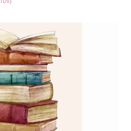
TDV
)