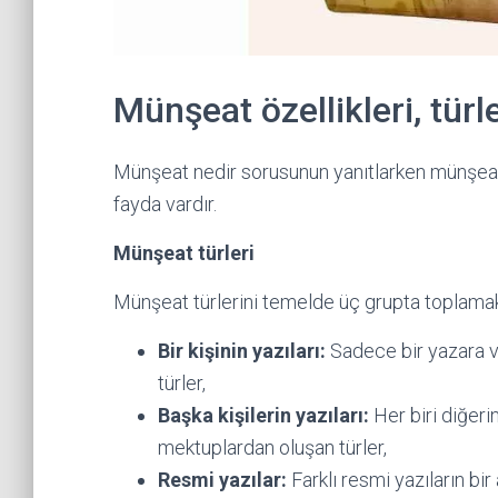
Münşeat özellikleri, türl
Münşeat nedir sorusunun yanıtlarken münşeatı
fayda vardır.
Münşeat türleri
Münşeat türlerini temelde üç grupta toplam
Bir kişinin yazıları:
Sadece bir yazara ve
türler,
Başka kişilerin yazıları:
Her biri diğerin
mektuplardan oluşan türler,
Resmi yazılar:
Farklı resmi yazıların bir