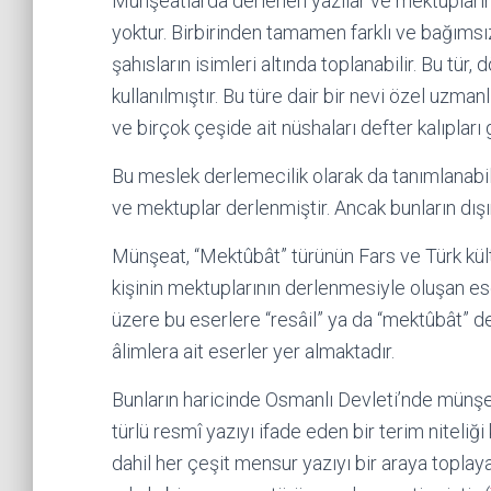
Münşeatlarda derlenen yazılar ve mektupların t
yoktur. Birbirinden tamamen farklı ve bağımsız
şahısların isimleri altında toplanabilir. Bu t
kullanılmıştır. Bu türe dair bir nevi özel uzman
ve birçok çeşide ait nüshaları defter kalıpları 
Bu meslek derlemecilik olarak da tanımlanabil
ve mektuplar derlenmiştir. Ancak bunların dışı
Münşeat, “Mektûbât” türünün Fars ve Türk kültür
kişinin mektuplarının derlenmesiyle oluşan es
üzere bu eserlere “resâil” ya da “mektûbât” d
âlimlera ait eserler yer almaktadır.
Bunların haricinde Osmanlı Devleti’nde münşe
türlü resmî yazıyı ifade eden bir terim niteli
dahil her çeşit mensur yazıyı bir araya topl