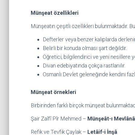
Münşeat özellikleri
Münşeatın çeşitli özellikleri bulunmaktadır. Bu
Defterler veya benzer kalıplarda derlenir
Belirli bir konuda olması şart değildir.
Öğretici, bilgilendirici ve yeni nesillere 
Divan edebiyatında çokça rastlanılır.
Osmanlı Devlet geleneğinde kendini fazl
Münşeat örnekleri
Birbirinden farklı birçok münşeat bulunmaktadır
Şair Zaîfî Pîr Mehmed –
Münşeât-ı Mevlânâ 
Refik ve Tevfik Çaylak –
Letâif-i İnşâ