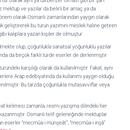
ür olarak aynı ya da benzer olması gibi bir şart
 mektup ve yazılar da belirli bir amaç ya da
ür, dönem olarak Osmanlı zamanlarından yaygın olarak
lık geliştirerek bu türün yazımını meslek haline getiren
gibi kalıplara yazan kişiler de olmuştur.
mekte olup, çoğunlukla sanatsal yoğunluklu yazılar
nda da birçok farklı türde eserler de derlenmiştir.
ündeki karşılığı olarak da kullanılmıştır. Fakat, aynı
erlere Arap edebiyatında da kullanımı yaygın olduğu
enilmiştir. Bu tarzda çoğunlukla mutasavvıflar veya
at kelimesi zamanla, resmi yazışma dilindeki her
ği kazanmıştır. Osmanlı telif geleneğinde mektuplar
ayan eserler “mecmûa-i münşeât”, “mecmûa-i inşâ”