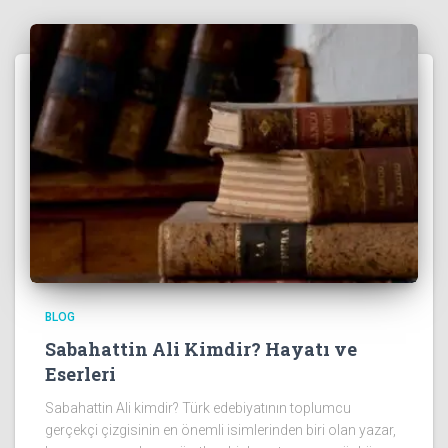
BLOG
Sabahattin Ali Kimdir? Hayatı ve
Eserleri
Sabahattin Ali kimdir? Türk edebiyatının toplumcu
gerçekçi çizgisinin en önemli isimlerinden biri olan yazar,