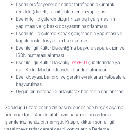
Eserin profesyonel bir editör tarafından okunarak
redakte (düzelti, tashih) işlemlerinin yapılması
Eserin ilgili ölçülerde dizgi (mizanpaj) çalışmasının
yapılması ve iç baskı dosyasının hazırlanması
Eserin ilgili ölçülerde kapak çalışmasının yapılması ve
kapak baskı dosyasının hazırlanması
Eser ile ilgili Kültür Bakanlığı’na başvuru yaparak izin ve
ISBN numarası alınması
Eser ile ilgili Kültür Bakanlığı
YAYFED
şubelerinden ya
da İl Kültür Müdürlüklerinden bandrol alınması
Eser dosyası, bandrol ve gerekli evraklarla matbaalara
başvurulması
Uygun bir matbaa ile anlaşılarak basımının sağlanması
Görüldüğü üzere eserinizin basımı öncesinde birçok aşama
bulunmaktadır. Ancak kitabınızın basılmasının ardından
işlemleriniz henüz bitmemiştir. Kitap çıktıktan sonra ilgili
yasal mevzuatlar gereği çeşitli kopyalarının Derleme