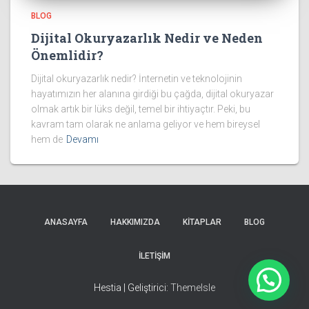
BLOG
Dijital Okuryazarlık Nedir ve Neden
Önemlidir?
Dijital okuryazarlık nedir? İnternetin ve teknolojinin
hayatımızın her alanına girdiği bu çağda, dijital okuryazar
olmak artık bir lüks değil, temel bir ihtiyaçtır. Peki, bu
kavram tam olarak ne anlama geliyor ve hem bireysel
hem de
Devamı
ANASAYFA
HAKKIMIZDA
KİTAPLAR
BLOG
İLETİŞİM
Hestia | Geliştirici:
ThemeIsle