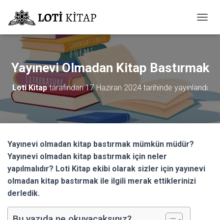
M
E
N
Ü
Y
Yayınevi Olmadan Kitap Bastırmak
Ü
A
Loti Kitap
tarafından
17 Haziran 2024
tarihinde yayınlandı
Ç
/
K
A
P
A
Yayınevi olmadan kitap bastırmak mümkün müdür?
Yayınevi olmadan kitap bastırmak için neler
yapılmalıdır? Loti Kitap ekibi olarak sizler için yayınevi
olmadan kitap bastırmak ile ilgili merak ettiklerinizi
derledik.
Bu yazıda ne okuyacaksınız?