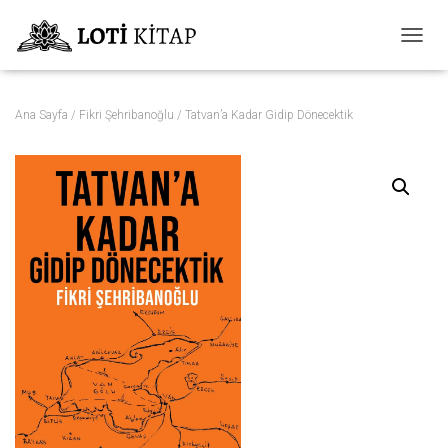
M
E
N
Ü
Ana Sayfa
/
Fikri Şehribanoğlu
/ Tatvan’a Kadar Gidip Dönecektik
Y
Ü
A
Ç
/
K
A
P
A