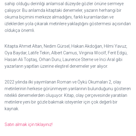
sahip olduğu derinliği anlamsal düzeyde gözler önüne sermeye
çalışıyor. Bu anlamda kitaptaki denemeler, yazarın herhangi bir
okuma biçimini merkeze almadığını, farklı kuramlardan ve
izleklerden yola çıkarak metinlere yaklaştığını göstermesi açısından
oldukça önemli.
Kitapta Ahmet Altan, Nedim Gürsel, Hakan Akdoğan, Hilmi Yavuz,
Oya Baydar, Latife Tekin, Albert Camus, Virginia Woolf, Ferit Edgü,
Hasan Ali Toptaş, Orhan Duru, Laurence Sterne ve İnci Aral gibi
yazarların yapıtları üzerine eleştirel denemeler yer alıyor.
2022 yılında ilki yayımlanan Roman ve Öykü Okumaları 2, olay
metinlerinin herkese görünmeyen yanlarının bulunduğunu gösteren
nitelikli denemelerden oluşuyor. Kitap, olay çerçevesinde yaratılan
metinlere yeni bir gözle bakmak isteyenler için çok değerli bir
kaynak.
Satın almak için tıklayınız!