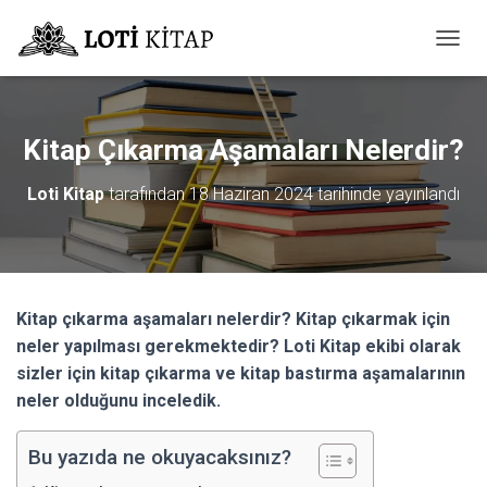
M
E
N
Ü
Y
Kitap Çıkarma Aşamaları Nelerdir?
Ü
A
Loti Kitap
tarafından
18 Haziran 2024
tarihinde yayınlandı
Ç
/
K
A
P
A
Kitap çıkarma aşamaları nelerdir? Kitap çıkarmak için
neler yapılması gerekmektedir? Loti Kitap ekibi olarak
sizler için kitap çıkarma ve kitap bastırma aşamalarının
neler olduğunu inceledik.
Bu yazıda ne okuyacaksınız?