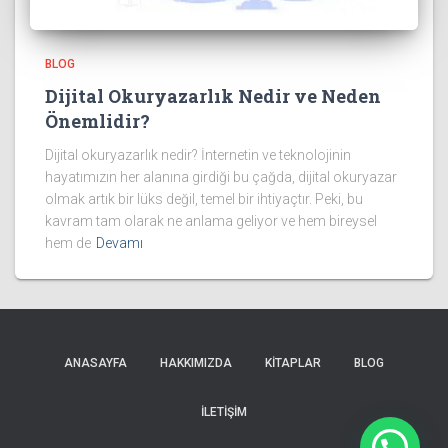
BLOG
Dijital Okuryazarlık Nedir ve Neden
Önemlidir?
Dijital okuryazarlık nedir? İnternetin ve teknolojinin
hayatımızın her alanına girdiği bu çağda, dijital okuryazar
olmak artık bir lüks değil, temel bir ihtiyaçtır. Peki, bu
kavram tam olarak ne anlama geliyor ve hem bireysel
hem de
Devamı
ANASAYFA
HAKKIMIZDA
KİTAPLAR
BLOG
İLETİŞİM