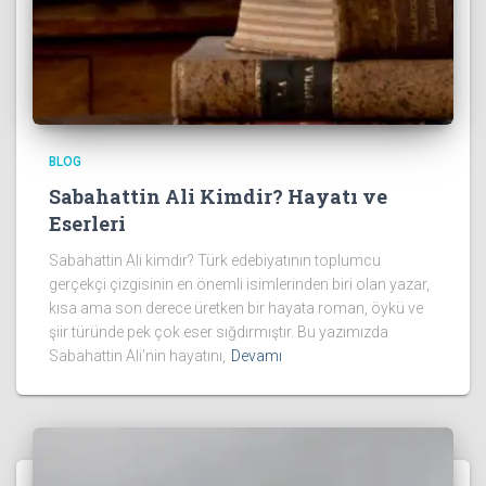
BLOG
Sabahattin Ali Kimdir? Hayatı ve
Eserleri
Sabahattin Ali kimdir? Türk edebiyatının toplumcu
gerçekçi çizgisinin en önemli isimlerinden biri olan yazar,
kısa ama son derece üretken bir hayata roman, öykü ve
şiir türünde pek çok eser sığdırmıştır. Bu yazımızda
Sabahattin Ali’nin hayatını,
Devamı