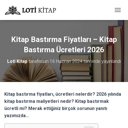
M
E
N
Ü
Y
Kitap Bastırma Fiyatları – Kitap
Ü
A
Bastırma Ücretleri 2026
Ç
/
Loti Kitap
tarafından
16 Haziran 2024
tarihinde yayınlandı
K
A
P
A
Kitap bastırma fiyatları, ücretleri nelerdir? 2026 yılında
kitap bastırma maliyetleri nedir? Kitap bastırmak
ücretli mi? Merak ettiğiniz birçok sorunun yanıtı
yazımızda…