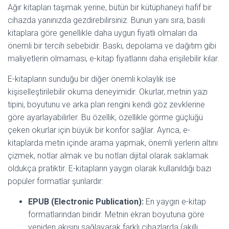
Ağır kitapları taşımak yerine, bütün bir kütüphaneyi hafif bir
cihazda yanınızda gezdirebilirsiniz. Bunun yanı sıra, basılı
kitaplara göre genellikle daha uygun fiyatlı olmaları da
önemli bir tercih sebebidir. Baskı, depolama ve dağıtım gibi
maliyetlerin olmaması, e-kitap fiyatlarını daha erişilebilir kılar.
E-kitapların sunduğu bir diğer önemli kolaylık ise
kişiselleştirilebilir okuma deneyimidir. Okurlar, metnin yazı
tipini, boyutunu ve arka plan rengini kendi göz zevklerine
göre ayarlayabilirler. Bu özellik, özellikle görme güçlüğü
çeken okurlar için büyük bir konfor sağlar. Ayrıca, e-
kitaplarda metin içinde arama yapmak, önemli yerlerin altını
çizmek, notlar almak ve bu notları dijital olarak saklamak
oldukça pratiktir. E-kitapların yaygın olarak kullanıldığı bazı
popüler formatlar şunlardır:
EPUB (Electronic Publication):
En yaygın e-kitap
formatlarından biridir. Metnin ekran boyutuna göre
yeniden akışını sağlayarak farklı cihazlarda (akıllı