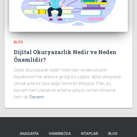
BLOG
Dijital Okuryazarlık Nedir ve Neden
Önemlidir?
Dijital okuryazarlık nedir? İnternetin ve teknolojinin
hayatımızın her alanına girdiği bu çağda, dijital okuryazar
olmak artık bir lüks değil, temel bir ihtiyaçtır. Peki, bu
kavram tam olarak ne anlama geliyor ve hem bireysel
hem de
Devamı
ANASAYFA
HAKKIMIZDA
KİTAPLAR
BLOG