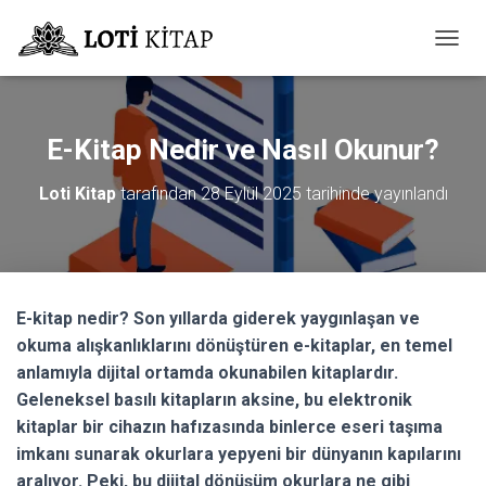
M
E
N
Ü
Y
E-Kitap Nedir ve Nasıl Okunur?
Ü
A
Loti Kitap
tarafından
28 Eylül 2025
tarihinde yayınlandı
Ç
/
K
A
P
A
E-kitap nedir? Son yıllarda giderek yaygınlaşan ve
okuma alışkanlıklarını dönüştüren e-kitaplar, en temel
anlamıyla dijital ortamda okunabilen kitaplardır.
Geleneksel basılı kitapların aksine, bu elektronik
kitaplar bir cihazın hafızasında binlerce eseri taşıma
imkanı sunarak okurlara yepyeni bir dünyanın kapılarını
aralıyor. Peki, bu dijital dönüşüm okurlara ne gibi